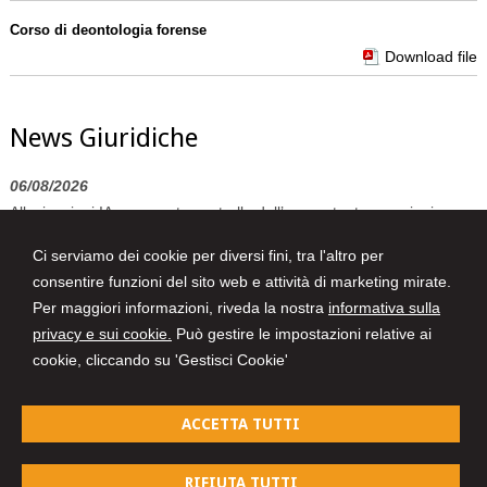
Corso di deontologia forense
Download file
News Giuridiche
06/08/2026
Allucinazioni IA e mancato controllo dell’avvocato: tra sanzioni
pecuniarie e disciplinari
Ci serviamo dei cookie per diversi fini, tra l'altro per
06/08/2026
consentire funzioni del sito web e attività di marketing mirate.
L’assicurazione del condominio è impegnata nei limiti stabiliti dalla
Per maggiori informazioni, riveda la nostra
informativa sulla
polizza
privacy e sui cookie.
Può gestire le impostazioni relative ai
06/08/2026
cookie, cliccando su 'Gestisci Cookie'
Accesso a immagini di videosorveglianza e privacy: la necessità di
una procura specifica
ACCETTA TUTTI
RIFIUTA TUTTI